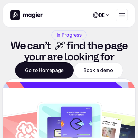
DE
In Progress
We
can’t
find the page
your are looking for
Go to Homepage
Book a demo