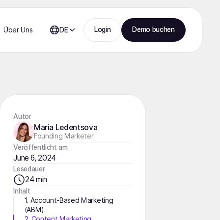
Login
Demo buchen
Über Uns
DE
Autor
Maria Ledentsova
Founding Marketer
Veröffentlicht am
June 6, 2024
Lesedauer
24 min
Inhalt
1. Account-Based Marketing
(ABM)
2. Content Marketing