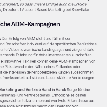
 integriert, so dass unsere Erfolge auch die Erfolge
pio, Director of Account Based Marketing bei Snowflake
greiche ABM-Kampagnen
:
Der Erfolg von ABM steht und fällt mit der
und Botschaften individuell auf die spezifischen Bedürfnisse
sierte Videos, dynamische Landingpages und zielgerichtete
rechende Erfahrung für deine Interessenten zu schaffen.
e:
Innovative Taktiken können deine ABM-Kampagnen von
ne Plakatwand in der Nähe deines Zielkontos oder
uf die Interessen deiner potenziellen Kunden zugeschnitten
e Aufmerksamkeit auf sich und bauen stärkere Verbindungen
arketing und Vertrieb Hand in Hand:
Sorge für eine
rketing- und Vertriebsteams. Ermögliche es deinen
fsgesprächen teilzunehmen und wertvolle Erkenntnisse aus
 Diese enge Abstimmung macht den Übergang von