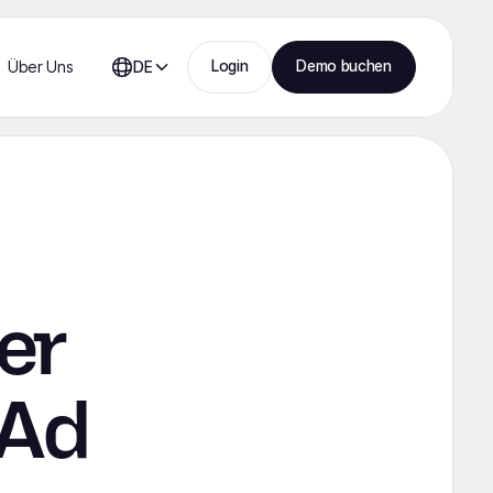
Login
Demo buchen
Über Uns
DE
er
 Ad