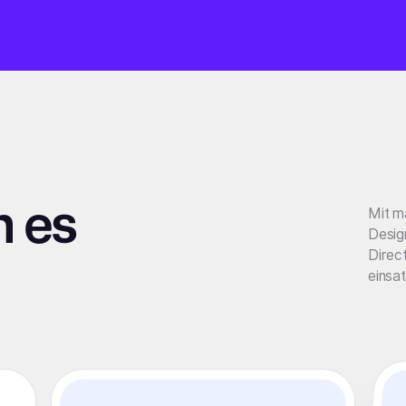
 es
Mit ma
Desig
Direc
einsat