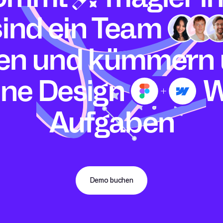
sind ein
Team
en und kümmern
ine
Design
W
Aufgaben
Demo buchen