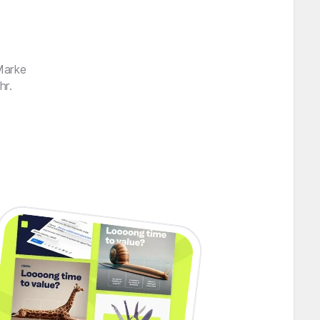
 Marke
hr.