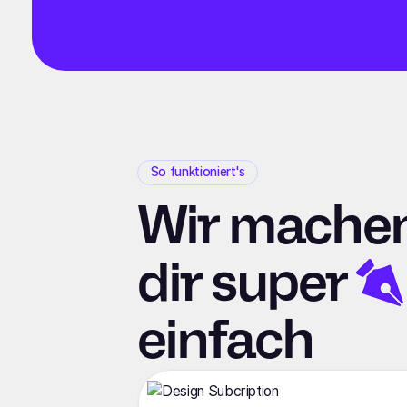
So funktioniert's
Wir machen
dir
super
einfach