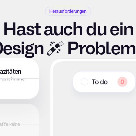
Herausforderungen
Hast auch du ein
esign
Problem
azitäten
 es ist immer
affe keine