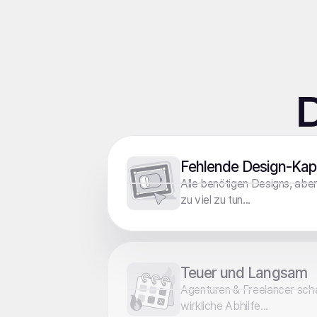
D
Fehlende Design-Kap
Alle benötigen Designs, aber
zu viel zu tun...
Teuer und Langsam
Agenturen & Freelancer sch
wirkliche Abhilfe...