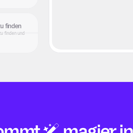
u finden
u finden und
ommt
magier in