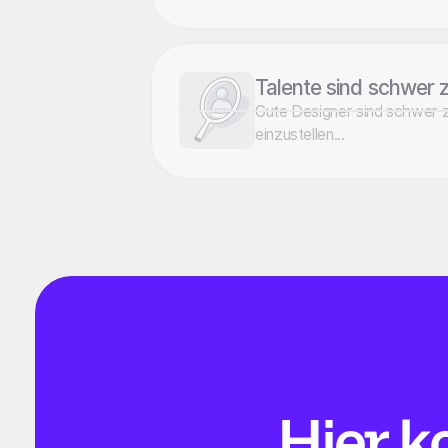
Talente sind schwer z
Gute Designer sind schwer z
einzustellen...
Hier
k