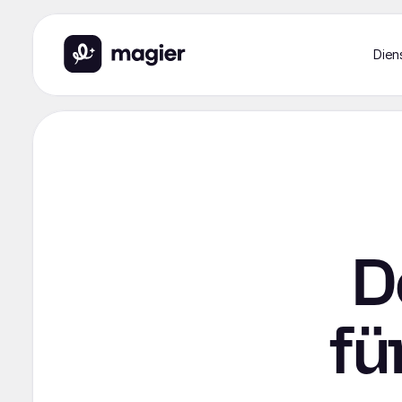
Dien
D
fü