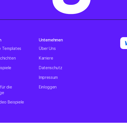
n
Unternehmen
e Templates
Über Uns
schichten
Karriere
spiele
Datenschutz
Impressum
 für die
Einloggen
ge
deo Beispiele