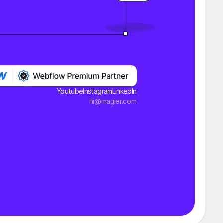
Youtube
Instagram
LinkedIn
hi@magier.com