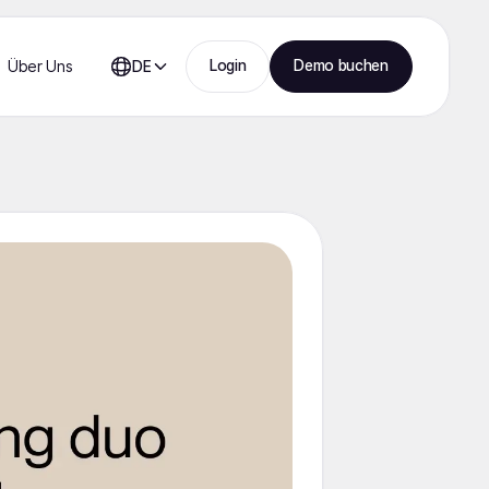
Login
Demo buchen
Über Uns
DE