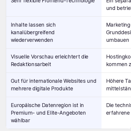
Sehr flexible Frontend-Technologie
Ein separ
und betri
Inhalte lassen sich
Marketing
kanalübergreifend
Grunddesi
wiederverwenden
umbauen
Visuelle Vorschau erleichtert die
Hostingko
Redaktionsarbeit
kommen z
Gut für internationale Websites und
Höhere Ta
mehrere digitale Produkte
mittelstän
Europäische Datenregion ist in
Die techni
Premium- und Elite-Angeboten
erfahrene
wählbar