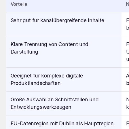
Vorteile
N
Sehr gut für kanalübergreifende Inhalte
F
b
Klare Trennung von Content und
F
Darstellung
U
u
Geeignet für komplexe digitale
Ä
Produktlandschaften
b
Große Auswahl an Schnittstellen und
N
Entwicklungswerkzeugen
k
EU-Datenregion mit Dublin als Hauptregion
E