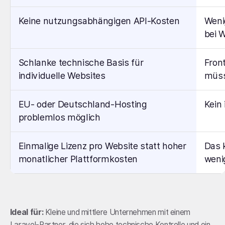
Keine nutzungsabhängigen API-Kosten
Weni
bei 
Schlanke technische Basis für
Fron
individuelle Websites
müss
EU- oder Deutschland-Hosting
Kein
problemlos möglich
Einmalige Lizenz pro Website statt hoher
Das 
monatlicher Plattformkosten
weni
Ideal für:
Kleine und mittlere Unternehmen mit einem
Laravel-Partner, die sich hohe technische Kontrolle und ein